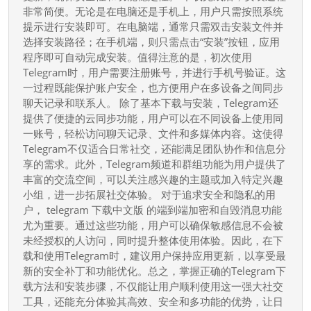
安
非常简便。无论是在电脑还是手机上，用户只需按照系统
提示进行安装即可。在电脑端，通常只需双击安装文件并
装
选择安装路径；在手机端，则只需点击“安装”按钮，应用
技
程序即可自动完成安装。值得注意的是，初次使用
巧，
Telegram时，用户需要注册账号，并进行手机号验证。这
让
一过程既能保护账户安全，也方便用户在多设备之间同步
你
聊天记录和联系人。 除了基本下载与安装，Telegram还
的
提供了便捷的云同步功能，用户可以在不同设备上使用同
一账号，轻松访问聊天记录、文件和多媒体内容。这使得
聊
Telegram不仅适合日常社交，还能满足团队协作和信息分
天
享的需求。此外，Telegram频道和群组功能为用户提供了
体
丰富的交流空间，可以关注感兴趣的主题或加入特定兴趣
验
小组，进一步拓展社交体验。 对于追求安全和隐私的用
更
户， telegram 下载中文版 的端到端加密和自毁消息功能
尤为重要。通过这些功能，用户可以确保敏感信息不会被
顺
未经授权的人访问，同时提升整体使用体验。因此，在下
畅、
载和使用Telegram时，建议用户保持应用更新，以享受最
更
新的安全补丁和功能优化。总之，掌握正确的Telegram下
高
载方法和安装步骤，不仅能让用户顺利使用这一强大社交
效
工具，还能充分体验其高效、安全和多功能的优势，让日