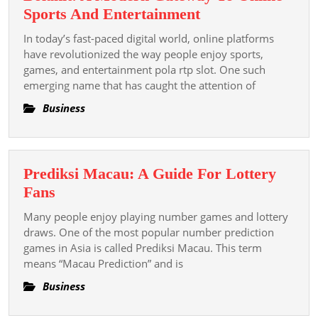
Casino
Bolahit:
Sports And Entertainment
Stigmatizat
A
And
In today’s fast-paced digital world, online platforms
Modern
have revolutionized the way people enjoy sports,
Individuali
Gateway
games, and entertainment pola rtp slot. One such
emerging name that has caught the attention of
To
Online
Business
Sports
And
Entertainment
Prediksi Macau: A Guide For Lottery
Prediksi
Fans
Macau:
Many people enjoy playing number games and lottery
A
draws. One of the most popular number prediction
Guide
games in Asia is called Prediksi Macau. This term
means “Macau Prediction” and is
For
Lottery
Business
Fans