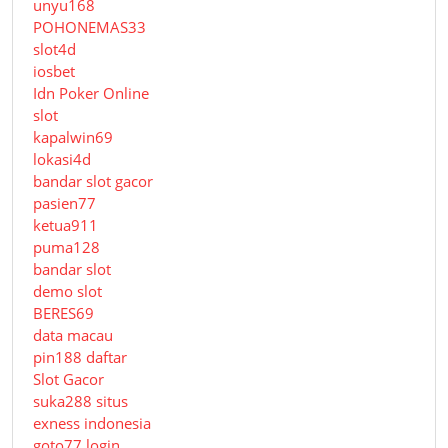
unyu168
POHONEMAS33
slot4d
iosbet
Idn Poker Online
slot
kapalwin69
lokasi4d
bandar slot gacor
pasien77
ketua911
puma128
bandar slot
demo slot
BERES69
data macau
pin188 daftar
Slot Gacor
suka288 situs
exness indonesia
goto77 login