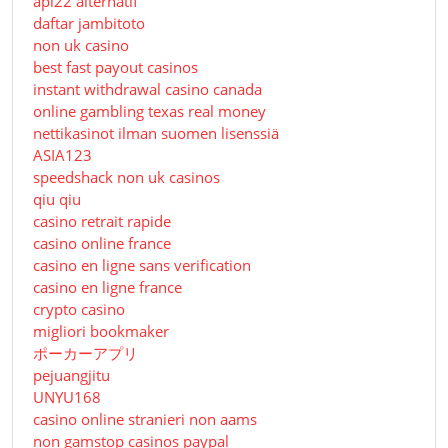
api22 alternatif
daftar jambitoto
non uk casino
best fast payout casinos
instant withdrawal casino canada
online gambling texas real money
nettikasinot ilman suomen lisenssiä
ASIA123
speedshack non uk casinos
qiu qiu
casino retrait rapide
casino online france
casino en ligne sans verification
casino en ligne france
crypto casino
migliori bookmaker
ポーカーアプリ
pejuangjitu
UNYU168
casino online stranieri non aams
non gamstop casinos paypal