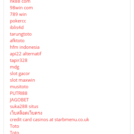
nk88 com
98win com
789 win
pokercc
iblis4d
tarungtoto
afktoto
hfm indonesia
api22 alternatif
tapir328
mdg
slot gacor
slot maxwin
musitoto
PUTRI88
JAGOBET
suka288 situs
เว็บสล็อตเว็บตรง
credit card casinos at starbmenu.co.uk
Toto
Toto