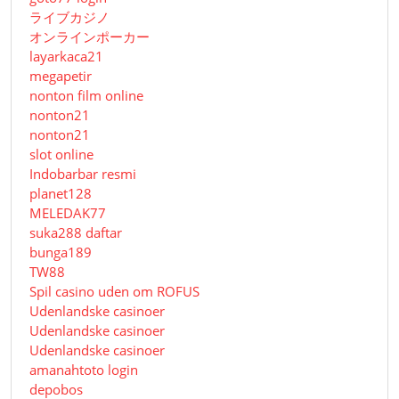
ライブカジノ
オンラインポーカー
layarkaca21
megapetir
nonton film online
nonton21
nonton21
slot online
Indobarbar resmi
planet128
MELEDAK77
suka288 daftar
bunga189
TW88
Spil casino uden om ROFUS
Udenlandske casinoer
Udenlandske casinoer
Udenlandske casinoer
amanahtoto login
depobos