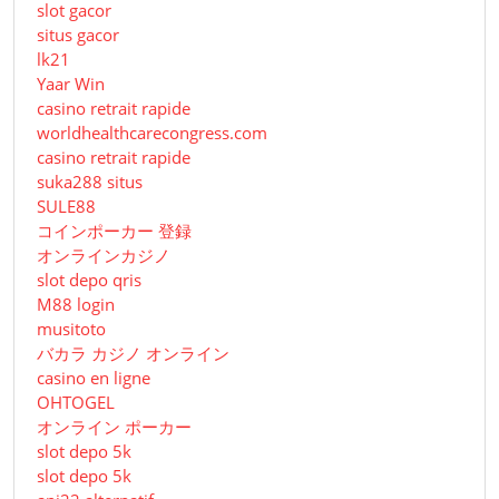
slot gacor
situs gacor
lk21
Yaar Win
casino retrait rapide
worldhealthcarecongress.com
casino retrait rapide
suka288 situs
SULE88
コインポーカー 登録
オンラインカジノ
slot depo qris
M88 login
musitoto
バカラ カジノ オンライン
casino en ligne
OHTOGEL
オンライン ポーカー
slot depo 5k
slot depo 5k