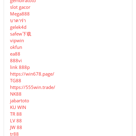
gembiratoto
slot gacor
Mega888
บาคาร่า
gelek4d
safew下载
vipwin
okfun
ea88
888vi
link 888p
https://win678.page/
TG88
https://555win.trade/
NK88
jabartoto
KU WIN
TR 88
LV 88
JW 88
tr88