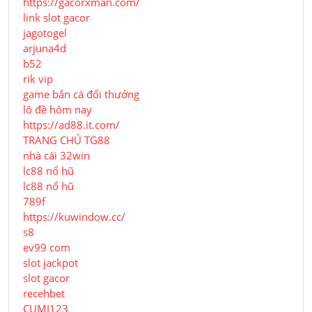
https://gacorxman.com/
link slot gacor
jagotogel
arjuna4d
b52
rik vip
game bắn cá đổi thưởng
lô đề hôm nay
https://ad88.it.com/
TRANG CHỦ TG88
nhà cái 32win
lc88 nổ hũ
lc88 nổ hũ
789f
https://kuwindow.cc/
s8
ev99 com
slot jackpot
slot gacor
recehbet
CUMI123