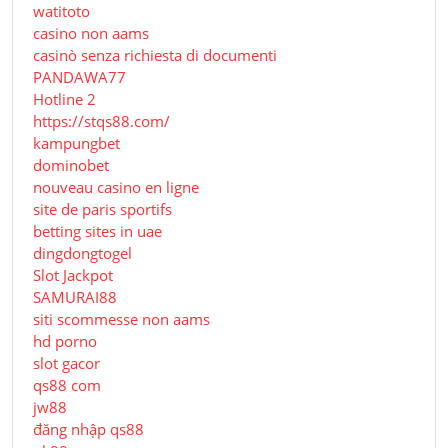
watitoto
casino non aams
casinò senza richiesta di documenti
PANDAWA77
Hotline 2
https://stqs88.com/
kampungbet
dominobet
nouveau casino en ligne
site de paris sportifs
betting sites in uae
dingdongtogel
Slot Jackpot
SAMURAI88
siti scommesse non aams
hd porno
slot gacor
qs88 com
jw88
đăng nhập qs88