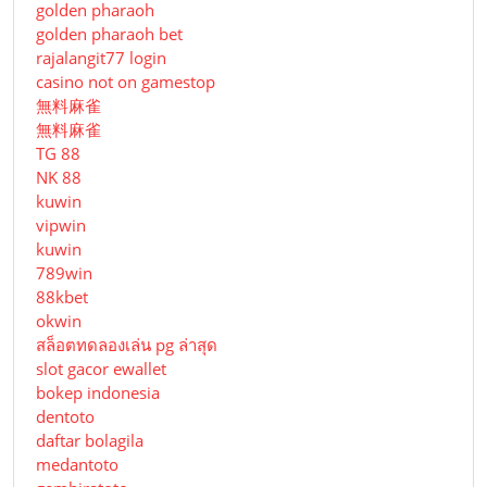
golden pharaoh
golden pharaoh bet
rajalangit77 login
casino not on gamestop
無料麻雀
無料麻雀
TG 88
NK 88
kuwin
vipwin
kuwin
789win
88kbet
okwin
สล็อตทดลองเล่น pg ล่าสุด
slot gacor ewallet
bokep indonesia
dentoto
daftar bolagila
medantoto