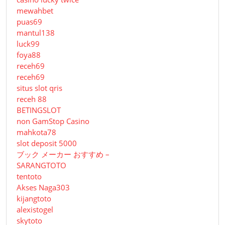
mewahbet
puas69
mantul138
luck99
foya88
receh69
receh69
situs slot qris
receh 88
BETINGSLOT
non GamStop Casino
mahkota78
slot deposit 5000
ブック メーカー おすすめ –
SARANGTOTO
tentoto
Akses Naga303
kijangtoto
alexistogel
skytoto