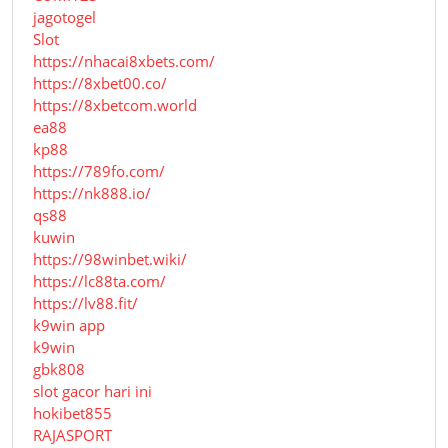
jagotogel
Slot
https://nhacai8xbets.com/
https://8xbet00.co/
https://8xbetcom.world
ea88
kp88
https://789fo.com/
https://nk888.io/
qs88
kuwin
https://98winbet.wiki/
https://lc88ta.com/
https://lv88.fit/
k9win app
k9win
gbk808
slot gacor hari ini
hokibet855
RAJASPORT