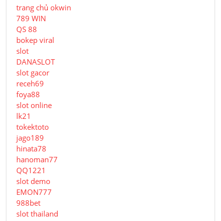
trang chủ okwin
789 WIN
QS 88
bokep viral
slot
DANASLOT
slot gacor
receh69
foya88
slot online
lk21
tokektoto
jago189
hinata78
hanoman77
QQ1221
slot demo
EMON777
988bet
slot thailand