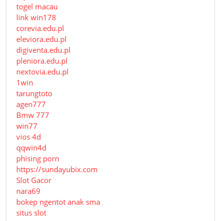
togel macau
link win178
corevia.edu.pl
eleviora.edu.pl
digiventa.edu.pl
pleniora.edu.pl
nextovia.edu.pl
1win
tarungtoto
agen777
Bmw 777
win77
vios 4d
qqwin4d
phising porn
https://sundayubix.com
Slot Gacor
nara69
bokep ngentot anak sma
situs slot