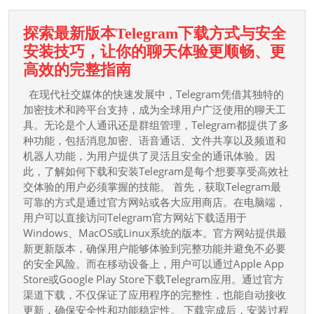
探索最新版本Telegram下载方式与安全
安装技巧，让你的聊天体验更顺畅、更
探
高效的完整指南
索
在现代社交媒体的快速发展中，Telegram凭借其独特的
最
加密技术和跨平台支持，成为全球用户广泛使用的聊天工
新
具。无论是个人通讯还是群组管理，Telegram都提供了多
种功能，包括消息加密、语音通话、文件共享以及频道和
版
机器人功能，为用户提供了灵活且安全的通讯体验。因
本
此，了解如何下载和安装Telegram是每个想要享受高效社
Telegram
交体验的用户必须掌握的技能。 首先，获取Telegram最
下
可靠的方式是通过官方网站或各大应用商店。在电脑端，
载
用户可以直接访问Telegram官方网站下载适用于
方
Windows、MacOS或Linux系统的版本。官方网站提供最
新更新版本，确保用户能够体验到完整功能并避免不必要
式
的安全风险。而在移动设备上，用户可以通过Apple App
与
Store或Google Play Store下载Telegram应用。通过官方
安
渠道下载，不仅保证了应用程序的完整性，也能自动接收
全
更新，确保安全性和功能稳定性。 下载完成后，安装过程