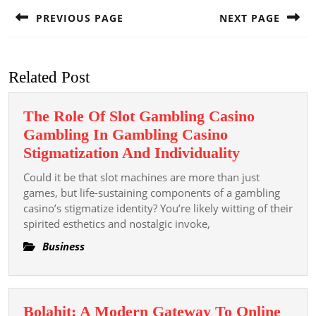
navigation
PREVIOUS PAGE
NEXT PAGE
Previous
Next
post:
post:
Related Post
The Role Of Slot Gambling Casino
Gambling In Gambling Casino
The
Stigmatization And Individuality
Role
Could it be that slot machines are more than just
Of
games, but life-sustaining components of a gambling
Slot
casino’s stigmatize identity? You’re likely witting of their
spirited esthetics and nostalgic invoke,
Gambling
Casino
Business
Gambling
In
Gambling
Bolahit: A Modern Gateway To Online