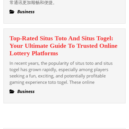
的
常通讯更加顺畅和便捷。
完
Business
整
指
南
Top-Rated Situs Toto And Situs Togel:
Your Ultimate Guide To Trusted Online
Top-
Lottery Platforms
Rated
In recent years, the popularity of situs toto and situs
Situs
togel has grown rapidly, especially among players
Toto
seeking a fun, exciting, and potentially profitable
gaming experience toto togel. These online
And
Situs
Business
Togel:
Your
Ultimate
Guide
To